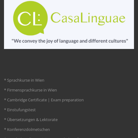
* Sprachkurse in Wien
* Firmensprachkurse in Wien
* Cambridge Certificate | Exam preparation
* Einstufungstest
* Übersetzungen & Lektorate
* Konferenzdolmetschen